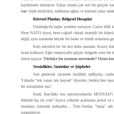
kaybetmek istemiyor. Fakat ortada çok sert bir gerçek va
var.
Silah üreticileri, istihbarat ağları ve küresel çıkar od
Küresel Planlar, Bölgesel Hesaplar
Ortadoğu'da taşlar yeniden oynuyor. Gazze hâlâ ka
Hem NATO üyesi, hem coğrafi olarak stratejik bir köprü
değil; aynı zamanda büyük bir baskı ve tehdit anlamına ge
Kürt meselesi ise bir kez daha masada. Kuzey Irak
fırsat kolluyor. Eğer emperyalist güçler bölgede yeni bir
önem taşıyor:
Türkiye bu oyunun neresinde? Oyun ku
Sessizlikler, Sızıntılar ve Şüpheler
Son günlerde siyasette özellikle milliyetçi ceph
Yıllardır "tek vatan, tek bayrak" diyenler, birden bire nas
bir zorunluluk mu?
İsrail, İran'daki son operasyonlarda MOSSAD'ı 
ihtimali hiç mi yok? Ayrıca yıllardır açıklanan petrol ve
insanları, karanlık suikastlar… Tüm bunlar, "barış" adı
sorgulatıyor.