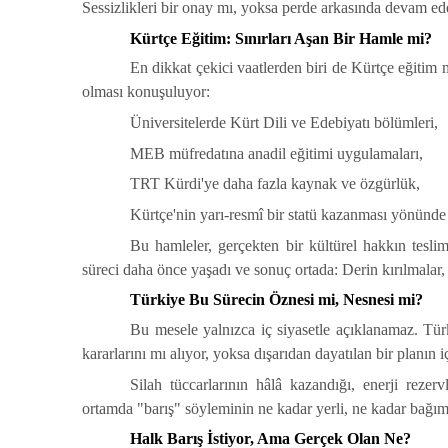
Sessizlikleri bir onay mı, yoksa perde arkasında devam ede
Kürtçe Eğitim: Sınırları Aşan Bir Hamle mi?
En dikkat çekici vaatlerden biri de Kürtçe eğitim m
olması konuşuluyor:
Üniversitelerde Kürt Dili ve Edebiyatı bölümleri,
MEB müfredatına anadil eğitimi uygulamaları,
TRT Kürdi'ye daha fazla kaynak ve özgürlük,
Kürtçe'nin yarı-resmî bir statü kazanması yönün
Bu hamleler, gerçekten bir kültürel hakkın tesl
süreci daha önce yaşadı ve sonuç ortada: Derin kırılmala
Türkiye Bu Sürecin Öznesi mi, Nesnesi mi?
B
u mesele yalnızca iç siyasetle açıklanamaz. Tü
kararlarını mı alıyor, yoksa dışarıdan dayatılan bir planın 
Silah tüccarlarının hâlâ kazandığı, enerji rezervl
ortamda "barış" söyleminin ne kadar yerli, ne kadar bağı
Halk Barış İstiyor, Ama Gerçek Olan Ne?