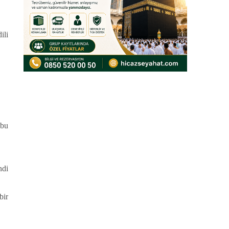
ili
 bu
ndi
bir