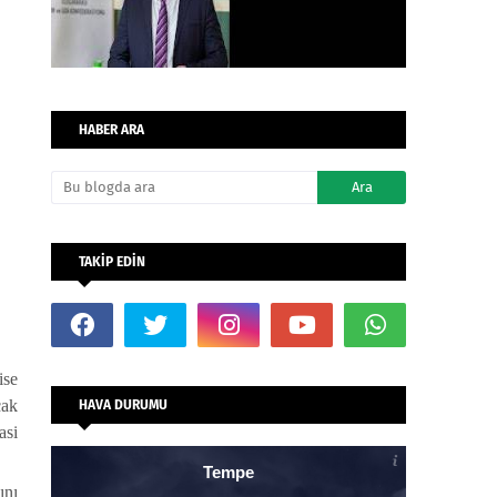
HABER ARA
TAKİP EDİN
ise
cak
HAVA DURUMU
asi
Tempe
ını