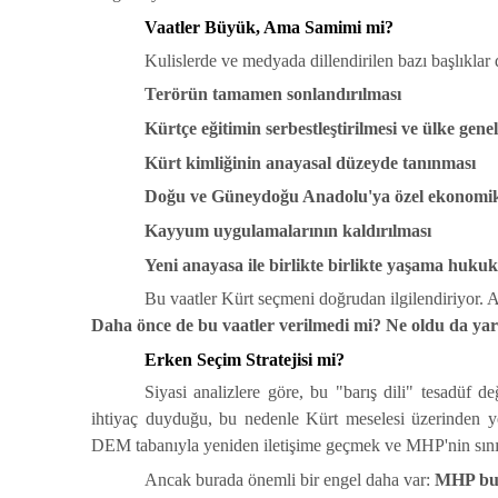
Vaatler Büyük, Ama Samimi mi?
Kulislerde ve medyada dillendirilen bazı başlıklar 
Terörün tamamen sonlandırılması
Kürtçe eğitimin serbestleştirilmesi ve ülke gene
Kürt kimliğinin anayasal düzeyde tanınması
Doğu ve Güneydoğu Anadolu'ya özel ekonomik v
Kayyum uygulamalarının kaldırılması
Yeni anayasa ile birlikte birlikte yaşama huku
Bu vaatler Kürt seçmeni doğrudan ilgilendiriyor. A
Daha önce de bu vaatler verilmedi mi? Ne oldu da ya
Erken Seçim Stratejisi mi?
Siyasi analizlere göre, bu "barış dili" tesadüf
ihtiyaç duyduğu, bu nedenle Kürt meselesi üzerinden ye
DEM
tabanıyla yeniden iletişime geçmek ve MHP'nin sınır
Ancak burada önemli bir engel daha var:
MHP bu 