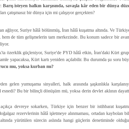
r:
Barış isteyen halkın karşısında, savaşla kâr eden bir dünya düz
akları çatışmasız bir dünya için mi çalışıyor gerçekten?
n ağlıyor, Suriye hâlâ bölünmüş, İran hâlâ kuşatma altında. Ve Türkiye
, hem de tüm gelişmelerin tam merkezinde. Bu konum sadece bir avan
liyor.
'ta özerklik güçleniyor, Suriye'de PYD hâlâ etkin, İran'daki Kürt grup
 hamle yapacaksa, Kürt kartı yeniden açılabilir. Bu durumda şu soru bü
rucu mu, yoksa kurban mı?
eden gelen yumuşama sinyalleri, halk arasında şaşkınlıkla karşılanıy
ıl esnedi? Bu bir bilinçli dönüşüm mü, yoksa derin devlet aklının dayatt
açıkça devreye sokarken, Türkiye için benzer bir istihbarat kuşatm
 doğalgaz rezervlerinin hâlâ işletmeye alınmaması, ortadan kaybolan bi
 altında yürütülen sürecin aslında hangi güçlerin denetiminde olduğ