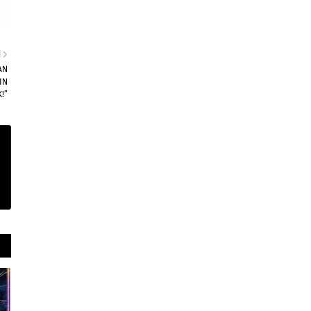
I
AN
IN
!”