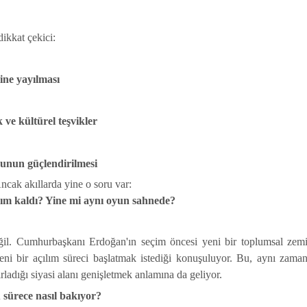
dikkat çekici:
line yayılması
e kültürel teşvikler
kunun güçlendirilmesi
ncak akıllarda yine o soru var:
rım kaldı? Yine mi aynı oyun sahnede?
 değil. Cumhurbaşkanı Erdoğan'ın seçim öncesi yeni bir toplumsal zem
ni bir açılım süreci başlatmak istediği konuşuluyor. Bu, aynı zama
ladığı siyasi alanı genişletmek anlamına da geliyor.
sürece nasıl bakıyor?