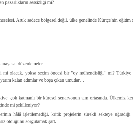
n pazarlıkların sessizliği mi?
eselesi. Artık sadece bölgesel değil, ülke genelinde Kürtçe'nin eğitim d
de anayasal düzenlemeler…
imi mi olacak, yoksa seçim öncesi bir "oy mühendisliği" mi? Türkiye
r, yarım kalan adımlar ve boşa çıkan umutlar…
rkiye, çok katmanlı bir küresel senaryonun tam ortasında. Ülkemiz ke
içinde mi şekilleniyor?
erinin hâlâ işletilemediği, kritik projelerin sürekli sekteye uğradığı 
msız olduğunu sorgulamak şart.