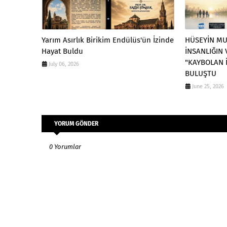
Yarım Asırlık Birikim Endülüs'ün İzinde
HÜSEYİN MU
Hayat Buldu
İNSANLIĞIN 
"KAYBOLAN 
July 06, 2026
BULUŞTU
June 25, 2026
YORUM GÖNDER
0 Yorumlar