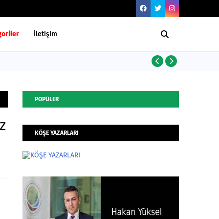
oriler
İletişim
Yarım Asırlık
POPÜLER
z
KÖŞE YAZARLARI