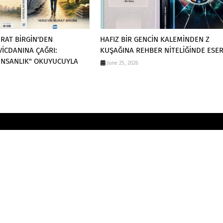
RAT BİRGİN'DEN
HAFIZ BİR GENCİN KALEMİNDEN Z
VİCDANINA ÇAĞRI:
KUŞAĞINA REHBER NİTELİĞİNDE ESE
İNSANLIK" OKUYUCUYLA
June 25, 2026