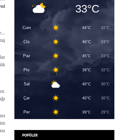
33°C
eni
Cum
44°C
32°C
...
taj
Cts
46°C
33°C
Paz
45°C
33°C
lar
yük
Pts
39°C
32°C
Sal
40°C
30°C
or.
Çar
40°C
30°C
ığı
Per
39°C
29°C
ası
lim
unu
POPÜLER