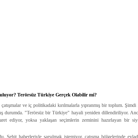
uluyor? Terörsüz Türkiye Gerçek Olabilir mi?
 çatışmalar ve iç politikadaki kırılmalarla yıpranmış bir toplum. Şimdi 
ş durumda. "Terörsüz bir Türkiye" hayali yeniden dillendiriliyor. An
ret ediyor, yoksa yaklaşan seçimlerin zeminini hazırlayan bir siy
du. Şehit haberleriyle sarsılmak istemiyor, çatışma bölgelerinde evlad