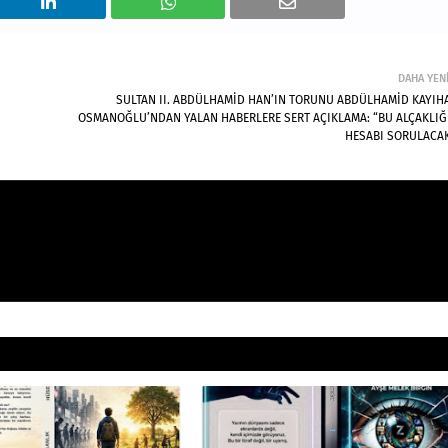
DAHA YEN
SULTAN II. ABDÜLHAMİD HAN’IN TORUNU ABDÜLHAMİD KAYIH
OSMANOĞLU’NDAN YALAN HABERLERE SERT AÇIKLAMA: “BU ALÇAKLIĞ
HESABI SORULACAK