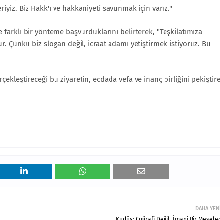
iyiz. Biz Hakk'ı ve hakkaniyeti savunmak için varız."
klı bir yönteme başvurduklarını belirterek, "Teşkilatımıza
r. Çünkü biz slogan değil, icraat adamı yetiştirmek istiyoruz. Bu
leştireceği bu ziyaretin, ecdada vefa ve inanç birliğini pekiştir
DAHA YEN
Kudüs: Coğrafi Değil, İmani Bir Mesele