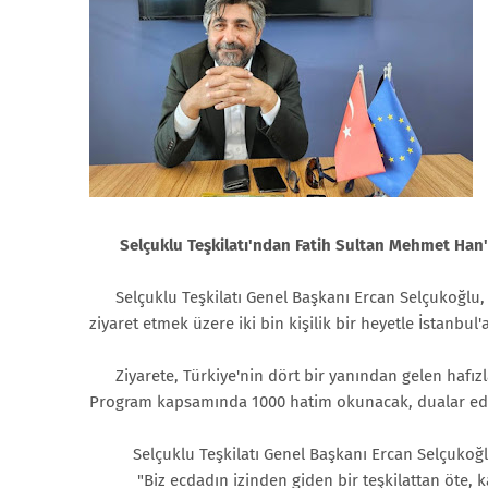
Selçuklu Teşkilatı'ndan Fatih Sultan Mehmet Han'ı
Selçuklu Teşkilatı Genel Başkanı Ercan Selçukoğlu, m
ziyaret etmek üzere iki bin kişilik bir heyetle İstanbu
Ziyarete, Türkiye'nin dört bir yanından gelen hafızlar
Program kapsamında 1000 hatim okunacak, dualar edi
Selçuklu Teşkilatı Genel Başkanı Ercan Selçukoğlu, 
"Biz ecdadın izinden giden bir teşkilattan öte, kar