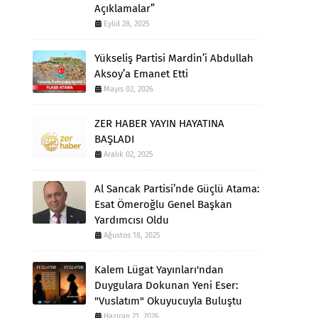
Açıklamalar”
Eylül 28, 2025
Yükseliş Partisi Mardin’i Abdullah
Aksoy’a Emanet Etti
Mayıs 02, 2026
ZER HABER YAYIN HAYATINA
BAŞLADI
Aralık 02, 2025
Al Sancak Partisi’nde Güçlü Atama:
Esat Ömer​oğlu Genel Başkan
Yardımcısı Oldu
Ağustos 18, 2025
Kalem Lügat Yayınları'ndan
Duygulara Dokunan Yeni Eser:
"Vuslatım" Okuyucuyla Buluştu
Haziran 21, 2026