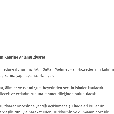
n Kabrine Anlamlı Ziyaret
edar-ı iftiharımız Fatih Sultan Mehmet Han Hazretleri'nin kabrini
l'a çıkarma yapmaya hazırlanıyor.
, âlimler ve İslami Şura heyetinden seçkin isimler katılacak.
lecek ve ecdadın ruhuna rahmet dileğinde bulunulacak.
ziyaret öncesinde yaptığı açıklamada şu ifadeleri kullandı:
deşlik ruhuyla hareket eden, Türkiye'nin ve dünyanın dört bir