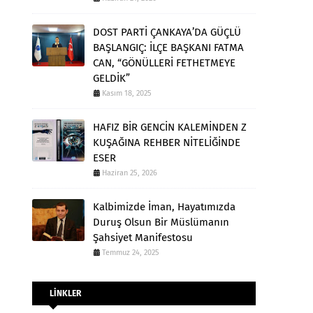
DOST PARTİ ÇANKAYA’DA GÜÇLÜ
BAŞLANGIÇ: İLÇE BAŞKANI FATMA
CAN, “GÖNÜLLERİ FETHETMEYE
GELDİK”
Kasım 18, 2025
HAFIZ BİR GENCİN KALEMİNDEN Z
KUŞAĞINA REHBER NİTELİĞİNDE
ESER
Haziran 25, 2026
Kalbimizde İman, Hayatımızda
Duruş Olsun Bir Müslümanın
Şahsiyet Manifestosu
Temmuz 24, 2025
LİNKLER