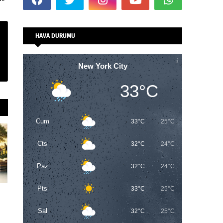
HAVA DURUMU
New York City
33°C
Cum
33°C
25°C
Cts
32°C
24°C
Paz
32°C
24°C
Pts
33°C
25°C
Sal
32°C
25°C