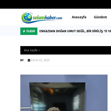
Anasayfa
Gündem
ENKAZDAN DOĞAN UMUT DEĞİL, BİR DİRİLİŞ: 15 Y
FLASH
Ana Sayfa
.
Ekim 22, 2025