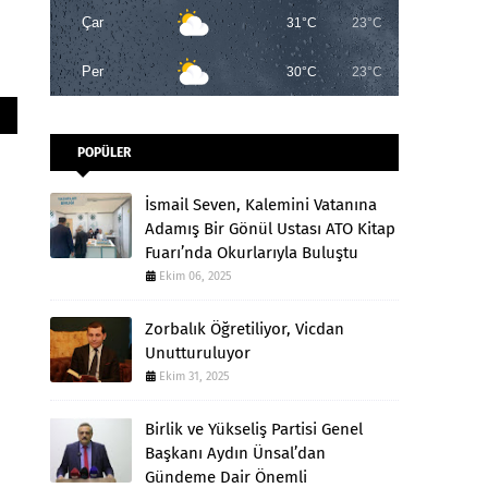
Çar
31°C
23°C
Per
30°C
23°C
POPÜLER
İsmail Seven, Kalemini Vatanına
Adamış Bir Gönül Ustası ATO Kitap
Fuarı’nda Okurlarıyla Buluştu
Ekim 06, 2025
Zorbalık Öğretiliyor, Vicdan
Unutturuluyor
Ekim 31, 2025
Birlik ve Yükseliş Partisi Genel
Başkanı Aydın Ünsal’dan
Gündeme Dair Önemli