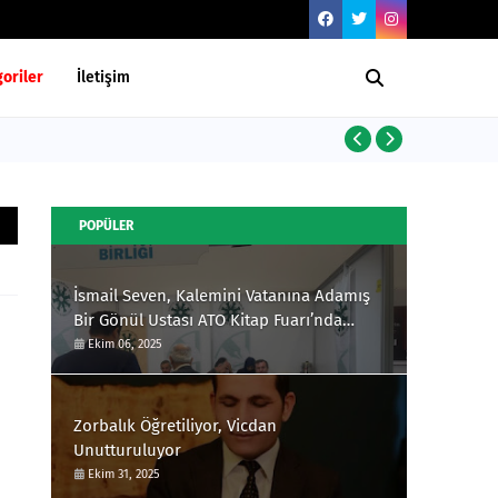
oriler
İletişim
Yarım Asırlık
POPÜLER
İsmail Seven, Kalemini Vatanına Adamış
Bir Gönül Ustası ATO Kitap Fuarı’nda
Okurlarıyla Buluştu
Ekim 06, 2025
Zorbalık Öğretiliyor, Vicdan
Unutturuluyor
Ekim 31, 2025