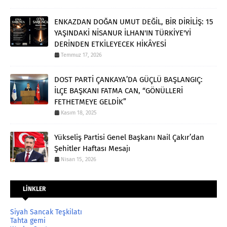
ENKAZDAN DOĞAN UMUT DEĞİL, BİR DİRİLİŞ: 15
YAŞINDAKİ NİSANUR İLHAN'IN TÜRKİYE'Yİ
DERİNDEN ETKİLEYECEK HİKÂYESİ
Temmuz 17, 2026
DOST PARTİ ÇANKAYA’DA GÜÇLÜ BAŞLANGIÇ:
İLÇE BAŞKANI FATMA CAN, “GÖNÜLLERİ
FETHETMEYE GELDİK”
Kasım 18, 2025
Yükseliş Partisi Genel Başkanı Nail Çakır’dan
Şehitler Haftası Mesajı
Nisan 15, 2026
LİNKLER
Siyah Sancak Teşkilatı
Tahta gemi