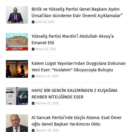
Birlik ve Yükseliş Partisi Genel Başkanı Aydın
Ünsal’dan Gündeme Dair Önemli Açıklamalar”
Eylül 28, 2025
Yükseliş Partisi Mardin’i Abdullah Aksoy’a
Emanet Etti
Mayıs 02, 2026
Kalem Lügat Yayınları'ndan Duygulara Dokunan
Yeni Eser: "Vuslatım" Okuyucuyla Buluştu
Haziran 21, 2026
HAFIZ BİR GENCİN KALEMİNDEN Z KUŞAĞINA
REHBER NİTELİĞİNDE ESER
Haziran 25, 2026
Al Sancak Partisi’nde Güçlü Atama: Esat Ömer​
oğlu Genel Başkan Yardımcısı Oldu
Ağustos 18, 2025