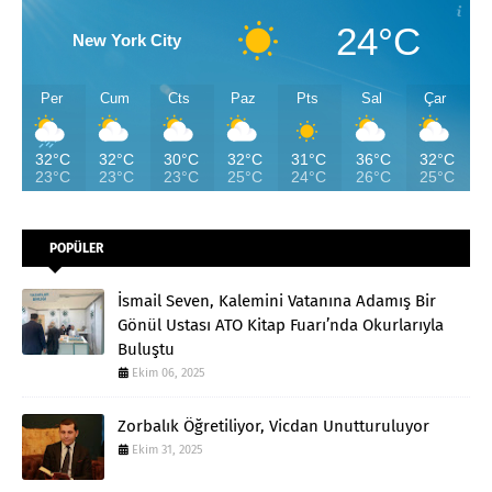
24°C
New York City
Per
Cum
Cts
Paz
Pts
Sal
Çar
32°C
32°C
30°C
32°C
31°C
36°C
32°C
23°C
23°C
23°C
25°C
24°C
26°C
25°C
POPÜLER
İsmail Seven, Kalemini Vatanına Adamış Bir
Gönül Ustası ATO Kitap Fuarı’nda Okurlarıyla
Buluştu
Ekim 06, 2025
Zorbalık Öğretiliyor, Vicdan Unutturuluyor
Ekim 31, 2025