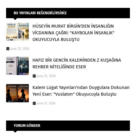
BU YAYINLARI BEĞENEBILIRSINIZ
HÜSEYİN MURAT BİRGİN'DEN İNSANLIĞIN
VİCDANINA ÇAĞRI: "KAYBOLAN İNSANLIK"
OKUYUCUYLA BULUŞTU
June 25, 2026
HAFIZ BİR GENCİN KALEMİNDEN Z KUŞAĞINA
REHBER NİTELİĞİNDE ESER
June 25, 2026
Kalem Lügat Yayınları'ndan Duygulara Dokunan
Yeni Eser: "Vuslatım" Okuyucuyla Buluştu
June 21, 2026
YORUM GÖNDER