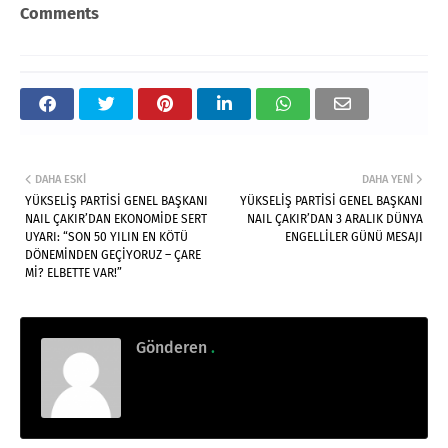
Comments
DAHA ESKI
DAHA YENI
YÜKSELİŞ PARTİSİ GENEL BAŞKANI
YÜKSELİŞ PARTİSİ GENEL BAŞKANI
NAIL ÇAKIR’DAN EKONOMİDE SERT
NAIL ÇAKIR’DAN 3 ARALIK DÜNYA
UYARI: “SON 50 YILIN EN KÖTÜ
ENGELLİLER GÜNÜ MESAJI
DÖNEMİNDEN GEÇİYORUZ – ÇARE
Mİ? ELBETTE VAR!”
Gönderen
.