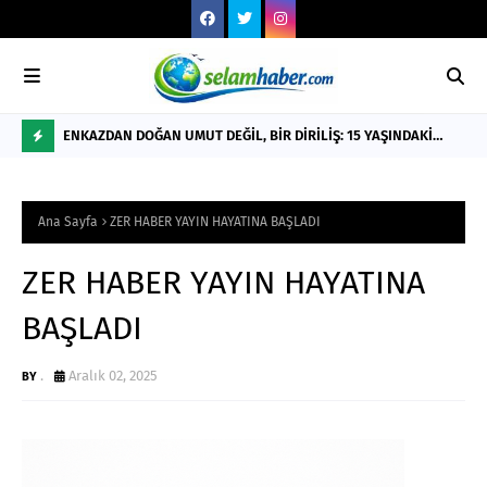
ti
ENKAZDAN DOĞAN UMUT DEĞİL, BİR DİRİLİŞ: 15 YAŞINDAKİ
Yar
NİSANUR İLHAN'IN TÜRKİYE'Yİ DERİNDEN ETKİLEYECEK
F
HİKÂYESİ
L
Ana Sayfa
ZER HABER YAYIN HAYATINA BAŞLADI
A
S
ZER HABER YAYIN HAYATINA
H
BAŞLADI
.
Aralık 02, 2025